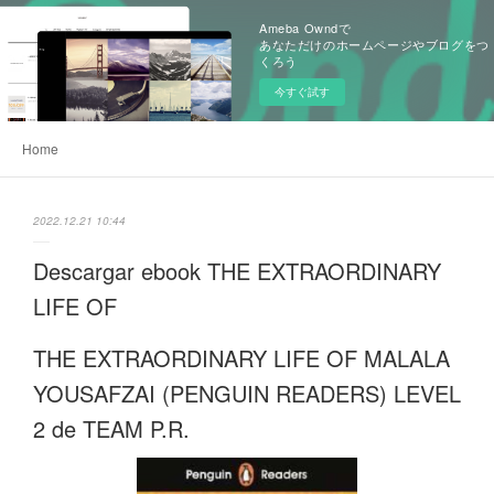
Ameba Owndで
あなただけのホームページやブログをつ
くろう
今すぐ試す
Home
2022.12.21 10:44
Descargar ebook THE EXTRAORDINARY
LIFE OF
THE EXTRAORDINARY LIFE OF MALALA
YOUSAFZAI (PENGUIN READERS) LEVEL
2 de TEAM P.R.